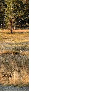
Her vår klage til informasjon, det
saksbehandlingsfeil og innholdsme
Supplering til klage fra advokatfirm