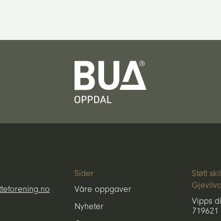
Sider
Støtt sk
Gjevilv
teforening.no
Våre oppgaver
Vipps di
Nyheter
719621