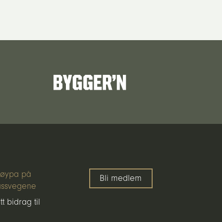
iløypa på
Bli medlem
assvegene
tt bidrag til